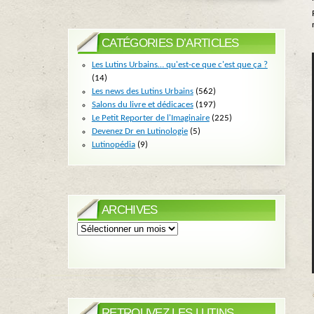
CATÉGORIES D’ARTICLES
Les Lutins Urbains… qu'est-ce que c'est que ça ?
(14)
Les news des Lutins Urbains
(562)
Salons du livre et dédicaces
(197)
Le Petit Reporter de l'Imaginaire
(225)
Devenez Dr en Lutinologie
(5)
Lutinopédia
(9)
ARCHIVES
Archives
RETROUVEZ LES LUTINS