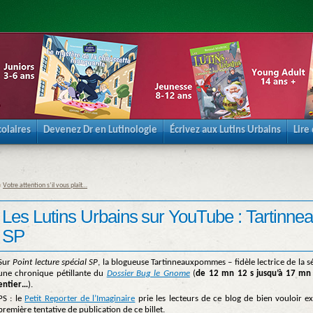
olaires
Devenez Dr en Lutinologie
Écrivez aux Lutins Urbains
Lire
«
Votre attention s’il vous plaît…
Les Lutins Urbains sur YouTube : Tartinne
SP
Sur
Point lecture spécial SP
, la blogueuse Tartinneauxpommes – fidèle lectrice de la s
une chronique pétillante du
Dossier Bug le Gnome
(
de 12 mn 12 s jusqu’à 17 mn 
entier…
).
PS : le
Petit Reporter de l’Imaginaire
prie les lecteurs de ce blog de bien vouloir 
première tentative de publication de ce billet.