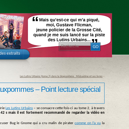
 des extraits
Les Lutins Urbains (tome 2) dans la blogosphère : Mickaéline et ses livres
»
auxpommes – Point lecture spécial
érie
Les Lutins Urbains
– se consacre cette fois-ci au tome 2, à travers
42 s mais il est fortement recommandé de regarder la vidéo en
excuser Bug le Gnome qui a cru malin de pirater
comme on l’a vu
la