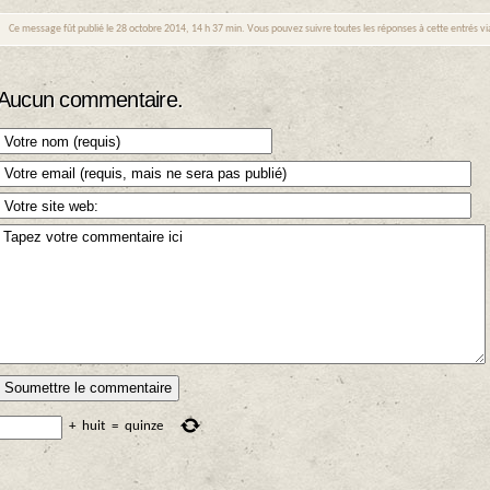
Ce message fût publié le 28 octobre 2014, 14 h 37 min. Vous pouvez suivre toutes les réponses à cette entrés v
Aucun commentaire.
+
huit
=
quinze