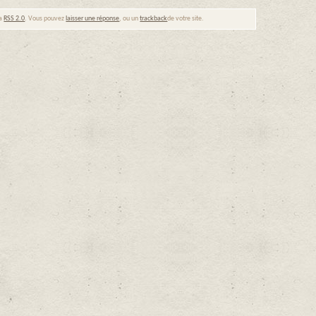
ia
RSS 2.0
. Vous pouvez
laisser une réponse
, ou un
trackback
de votre site.