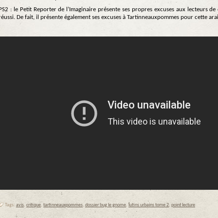
PS2 : le Petit Reporter de l’Imaginaire présente ses propres excuses aux lecteurs de 
réussi. De fait, il présente également ses excuses à Tartinneauxpommes pour cette ara
Tags:
avis
,
critique
,
tartinneauxpommes
,
dossier bug le gnome
,
lutins urbains tome 2
,
point lecture