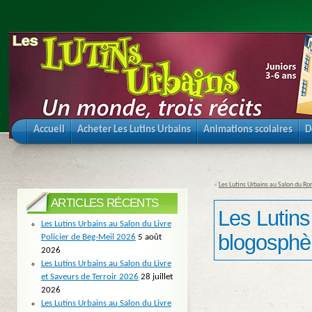
Accueil
Acheter Les Lutins Urbains
Animations scolaires
D
«
Les Lutins Urbains au Salon du R
ARTICLES RÉCENTS
Les Lutins
Les Lutins Urbains au Salon du Livre
blogosphèr
Policier de Beg-Meil 2026
5 août
2026
Les Lutins Urbains au Salon du Livre
et Saveurs de Terroir 2026
28 juillet
2026
Les Lutins Urbains au Salon du Livre