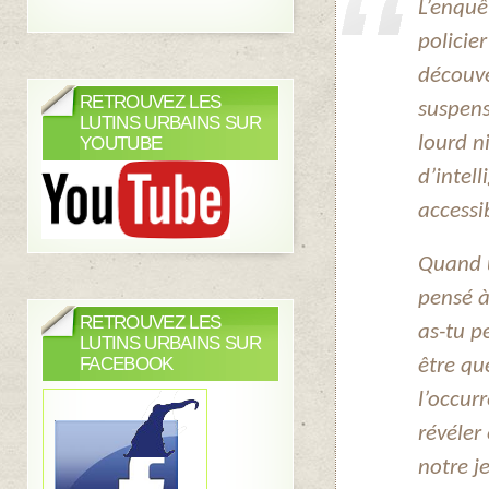
L’enquê
policie
découve
RETROUVEZ LES
suspens
LUTINS URBAINS SUR
lourd n
YOUTUBE
d’intel
accessi
Quand 
pensé à
RETROUVEZ LES
as-tu pe
LUTINS URBAINS SUR
FACEBOOK
être que
l’occur
révéler
notre j