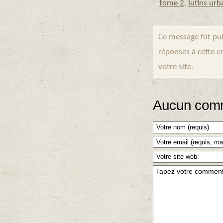
tome 2
,
lutins ur
Ce message fût pub
réponses à cette e
votre site.
Aucun comm