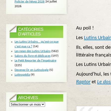
Policier de Névez 2026
24 juillet
2026
Au poil !
CATÉGORIES
D’ARTICLES
Les
Lutins Urbai
Les Lutins Urbains… qu'est-ce que
c'est que ça ?
(14)
Ils, elles, sont 
Les news des Lutins Urbains
(562)
littéraire frança
Salons du livre et dédicaces
(197)
Le Petit Reporter de l'Imaginaire
Les Lutins Urbai
(225)
Devenez Dr en Lutinologie
(5)
Aujourd’hui, les 
Lutinopédia
(9)
Raptor
et
Le dos
ARCHIVES
Archives