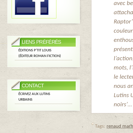
avec be
attacha
Raptor’
couleur
enthous
LIENS PRÉFÉRÉS
présent
ÉDITIONS P’TIT LOUIS
(ÉDITEUR ROMAN FICTION)
l’actio
mots, l’
le lect
CONTACT
nous an
ÉCRIVEZ AUX LUTINS
Lutins U
URBAINS
noirs’
… 
Tags:
renaud marh