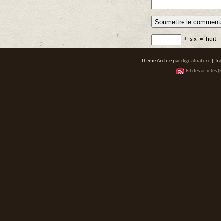
+
six
=
huit
Thème Arclite par
digitalnature
| Tr
Fil des articles (