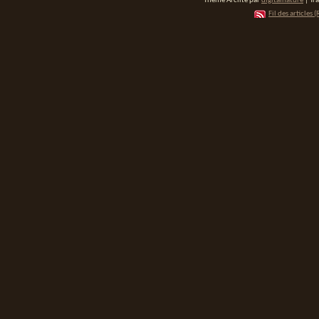
Thème Arclite par
digitalnature
| Tr
Fil des articles (