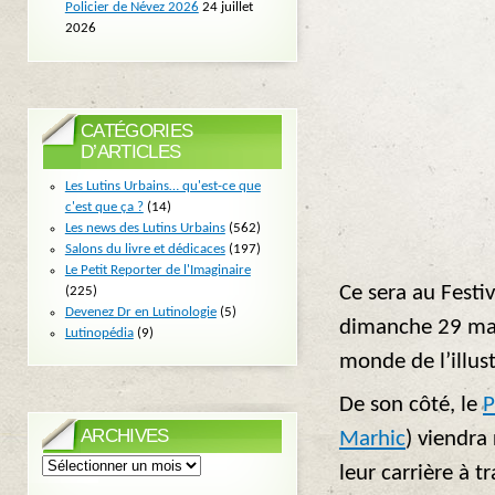
Policier de Névez 2026
24 juillet
2026
CATÉGORIES
D’ARTICLES
Les Lutins Urbains… qu'est-ce que
c'est que ça ?
(14)
Les news des Lutins Urbains
(562)
Salons du livre et dédicaces
(197)
Le Petit Reporter de l'Imaginaire
Ce sera au Festiv
(225)
Devenez Dr en Lutinologie
(5)
dimanche 29 ma
Lutinopédia
(9)
monde de l’illust
De son côté, le
P
ARCHIVES
Marhic
) viendra
Archives
leur carrière à 