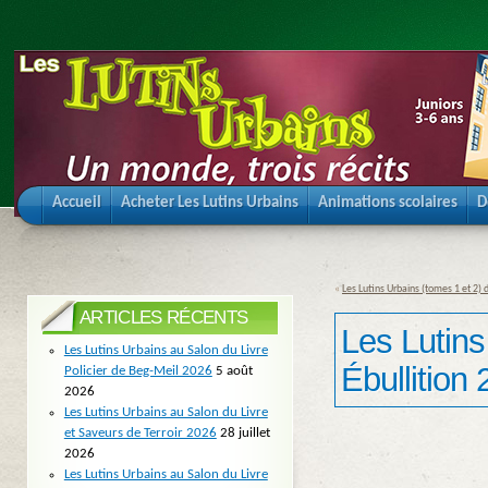
Accueil
Acheter Les Lutins Urbains
Animations scolaires
D
«
Les Lutins Urbains (tomes 1 et 2)
ARTICLES RÉCENTS
Les Lutins
Les Lutins Urbains au Salon du Livre
Ébullition
Policier de Beg-Meil 2026
5 août
2026
Les Lutins Urbains au Salon du Livre
et Saveurs de Terroir 2026
28 juillet
2026
Les Lutins Urbains au Salon du Livre