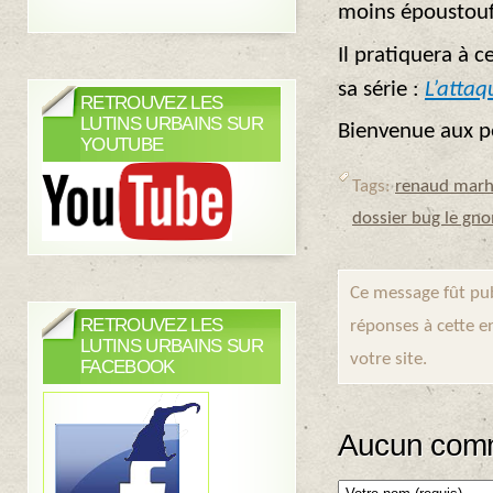
moins époustouf
Il pratiquera à c
sa série :
L’attaq
RETROUVEZ LES
LUTINS URBAINS SUR
Bienvenue aux p
YOUTUBE
Tags:
renaud marh
dossier bug le gn
Ce message fût pub
RETROUVEZ LES
réponses à cette e
LUTINS URBAINS SUR
votre site.
FACEBOOK
Aucun comm