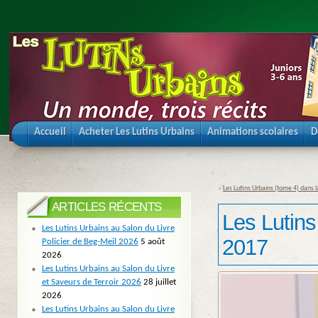
Accueil
Acheter Les Lutins Urbains
Animations scolaires
D
«
Les Lutins Urbains (tome 4) dans 
ARTICLES RÉCENTS
Les Lutin
Les Lutins Urbains au Salon du Livre
2017
Policier de Beg-Meil 2026
5 août
2026
Les Lutins Urbains au Salon du Livre
et Saveurs de Terroir 2026
28 juillet
2026
Les Lutins Urbains au Salon du Livre