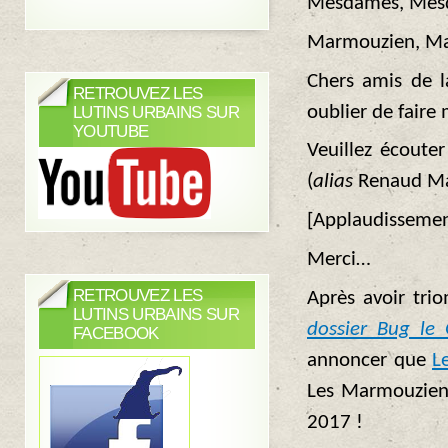
Mesdames, Mesde
Marmouzien, Ma
Chers amis de la
RETROUVEZ LES
oublier de faire 
LUTINS URBAINS SUR
YOUTUBE
Veuillez écoute
(
alias
Renaud Mar
[Applaudissemen
Merci…
RETROUVEZ LES
Après avoir tri
LUTINS URBAINS SUR
dossier Bug le
FACEBOOK
annoncer que
L
Les Marmouzien
2017 !