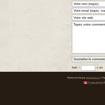
huit
−
=
un
Thème Arclite par
digitalnature
| Tr
Fil des articles (