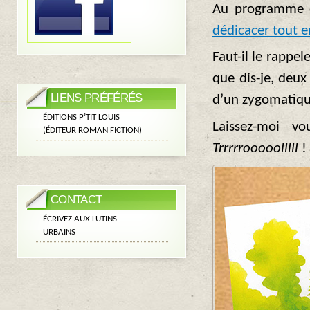
Au programme c
dédicacer tout e
Faut-il le rappe
que dis-je, deux
LIENS PRÉFÉRÉS
d’un zygomatiq
ÉDITIONS P’TIT LOUIS
Laissez-moi 
(ÉDITEUR ROMAN FICTION)
Trrrrrooooolllll
!
CONTACT
ÉCRIVEZ AUX LUTINS
URBAINS