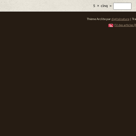
5
×
cinq
=
Thème Arclite par
digitalnature
| Tr
Fil des articles (