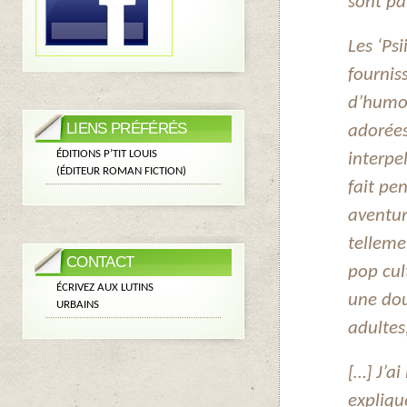
sont pa
Les ‘Psi
fournis
d’humou
LIENS PRÉFÉRÉS
adorées
ÉDITIONS P’TIT LOUIS
interpe
(ÉDITEUR ROMAN FICTION)
fait pen
aventur
telleme
CONTACT
pop cul
ÉCRIVEZ AUX LUTINS
une dou
URBAINS
adultes
[…] J’a
expliqu