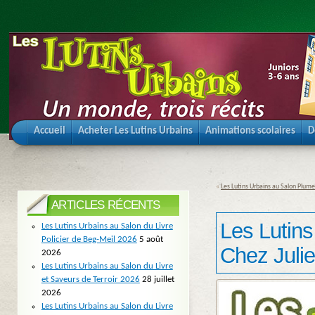
Accueil
Acheter Les Lutins Urbains
Animations scolaires
D
«
Les Lutins Urbains au Salon Plum
ARTICLES RÉCENTS
Les Lutins
Les Lutins Urbains au Salon du Livre
Policier de Beg-Meil 2026
5 août
Chez Julie
2026
Les Lutins Urbains au Salon du Livre
et Saveurs de Terroir 2026
28 juillet
2026
Les Lutins Urbains au Salon du Livre