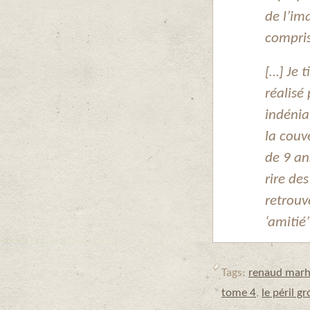
de l’im
compris
[…] Je t
réalisé 
indénia
la couve
de 9 an
rire des
retrouv
‘amitié’
Tags:
renaud marh
tome 4
,
le péril g