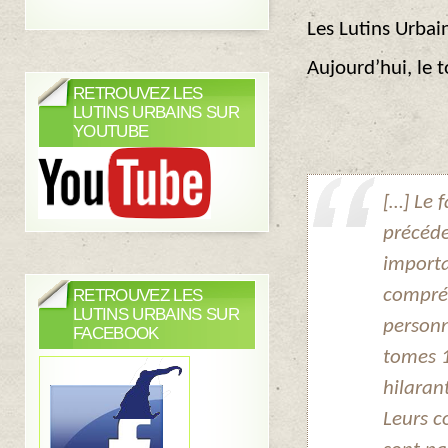
Les Lutins Urbai
Aujourd’hui, le 
RETROUVEZ LES
LUTINS URBAINS SUR
YOUTUBE
[…] Le 
précéde
importa
compréh
RETROUVEZ LES
LUTINS URBAINS SUR
personn
FACEBOOK
tomes 1
hilaran
Leurs c