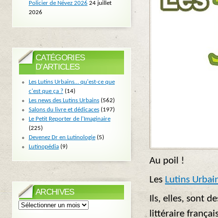
Policier de Névez 2026
24 juillet
2026
CATÉGORIES
D’ARTICLES
Les Lutins Urbains… qu'est-ce que
c'est que ça ?
(14)
Les news des Lutins Urbains
(562)
Salons du livre et dédicaces
(197)
Le Petit Reporter de l'Imaginaire
(225)
Devenez Dr en Lutinologie
(5)
Lutinopédia
(9)
Au poil !
Les
Lutins Urbai
ARCHIVES
Ils, elles, sont 
Archives
littéraire frança