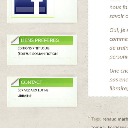
nous fa
savoir 
Oui, je
comme p
LIENS PRÉFÉRÉS
de traî
ÉDITIONS P’TIT LOUIS
(ÉDITEUR ROMAN FICTION)
personn
Une cho
pas enc
CONTACT
libraire
ÉCRIVEZ AUX LUTINS
URBAINS
Tags:
renaud marh
tome 5
,
korrigans 