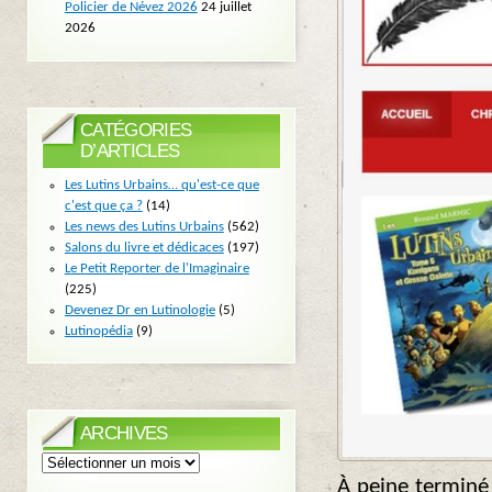
Policier de Névez 2026
24 juillet
2026
CATÉGORIES
D’ARTICLES
Les Lutins Urbains… qu'est-ce que
c'est que ça ?
(14)
Les news des Lutins Urbains
(562)
Salons du livre et dédicaces
(197)
Le Petit Reporter de l'Imaginaire
(225)
Devenez Dr en Lutinologie
(5)
Lutinopédia
(9)
ARCHIVES
Archives
À peine termin