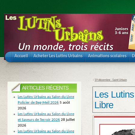
Accueil
Acheter Les Lutins Urbains
Animations scolaires
D
«
19 décembre : Saint Urbain
ARTICLES RÉCENTS
Les Lutins
Les Lutins Urbains au Salon du Livre
Libre
Policier de Beg-Meil 2026
5 août
2026
Les Lutins Urbains au Salon du Livre
et Saveurs de Terroir 2026
28 juillet
2026
Les Lutins Urbains au Salon du Livre