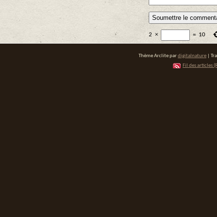
2
×
=
10
Thème Arclite par
digitalnature
| Tr
Fil des articles (