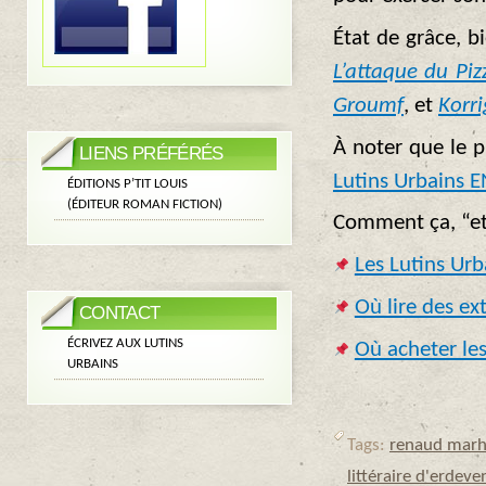
État de grâce, b
L’attaque du Piz
Groumf
, et
Korri
À noter que le p
LIENS PRÉFÉRÉS
Lutins Urbains 
ÉDITIONS P’TIT LOUIS
(ÉDITEUR ROMAN FICTION)
Comment ça, “et
Les Lutins Urba
Où lire des ex
CONTACT
ÉCRIVEZ AUX LUTINS
Où acheter les
URBAINS
Tags:
renaud marh
littéraire d'erdeve