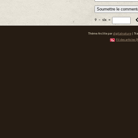
9
−
six
=
Thème Arclite par
digitalnature
| Tr
Fil des articles (