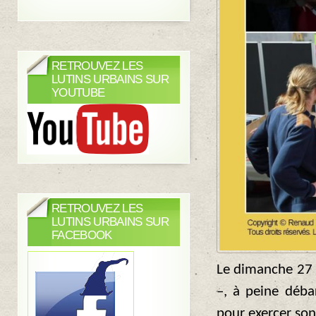
RETROUVEZ LES
LUTINS URBAINS SUR
YOUTUBE
RETROUVEZ LES
LUTINS URBAINS SUR
FACEBOOK
Le dimanche 27
–, à peine déba
pour exercer son