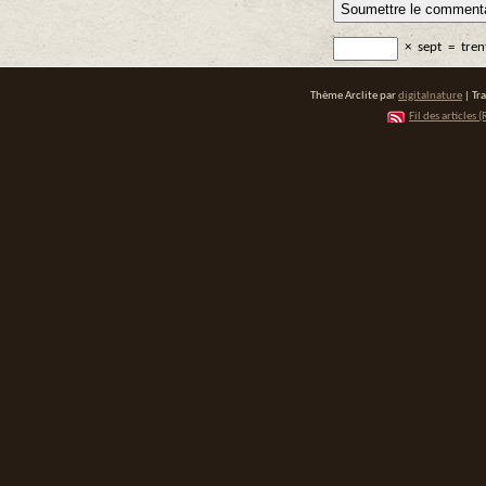
×
sept
=
tren
Thème Arclite par
digitalnature
| Tr
Fil des articles (