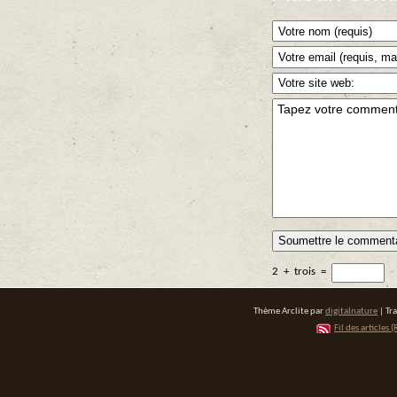
2
+
trois
=
Thème Arclite par
digitalnature
| Tr
Fil des articles (