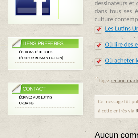
dessinateurs et d
dans tous ses é
culture contemp
Les Lutins Ur
.
LIENS PRÉFÉRÉS
Où lire des e
.
ÉDITIONS P’TIT LOUIS
(ÉDITEUR ROMAN FICTION)
Où acheter l
Tags:
renaud marh
CONTACT
ÉCRIVEZ AUX LUTINS
Ce message fût pub
URBAINS
à cette entrés via
R
Aucun comm