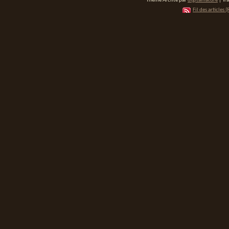
Thème Arclite par
digitalnature
| Tr
Fil des articles (