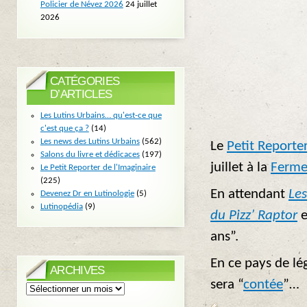
Policier de Névez 2026
24 juillet
2026
CATÉGORIES
D’ARTICLES
Les Lutins Urbains… qu'est-ce que
c'est que ça ?
(14)
Les news des Lutins Urbains
(562)
Le
Petit Reporter
Salons du livre et dédicaces
(197)
juillet à la
Ferme
Le Petit Reporter de l'Imaginaire
(225)
En attendant
Les
Devenez Dr en Lutinologie
(5)
Lutinopédia
(9)
du Pizz’ Raptor
e
ans”.
En ce pays de lég
ARCHIVES
sera “
contée
”…
Archives