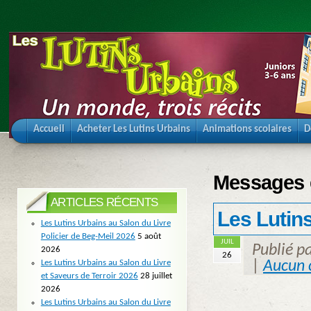
Accueil
Acheter Les Lutins Urbains
Animations scolaires
D
Messages é
ARTICLES RÉCENTS
Les Lutins
Les Lutins Urbains au Salon du Livre
Policier de Beg-Meil 2026
5 août
JUIL
Publié p
2026
26
Les Lutins Urbains au Salon du Livre
|
Aucun 
et Saveurs de Terroir 2026
28 juillet
2026
Les Lutins Urbains au Salon du Livre