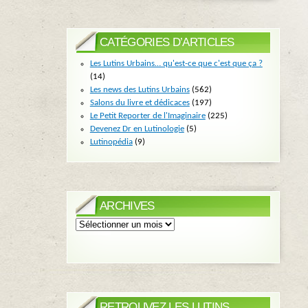
CATÉGORIES D’ARTICLES
Les Lutins Urbains… qu'est-ce que c'est que ça ?
(14)
Les news des Lutins Urbains
(562)
Salons du livre et dédicaces
(197)
Le Petit Reporter de l'Imaginaire
(225)
Devenez Dr en Lutinologie
(5)
Lutinopédia
(9)
ARCHIVES
Archives
RETROUVEZ LES LUTINS