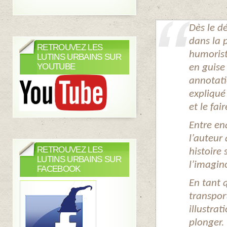
Dès le dé
dans la 
RETROUVEZ LES
humoristi
LUTINS URBAINS SUR
YOUTUBE
en guise
annotati
expliqué
et le fair
Entre en
l’auteur
RETROUVEZ LES
histoire 
LUTINS URBAINS SUR
l’imagino
FACEBOOK
En tant 
transport
illustra
plonger.