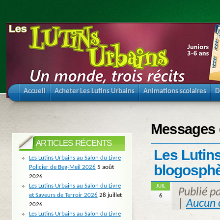
Accueil
Acheter Les Lutins Urbains
Animations scolaires
D
Messages é
ARTICLES RÉCENTS
Les Lutins
Les Lutins Urbains au Salon du Livre
blogosphè
Policier de Beg-Meil 2026
5 août
2026
Les Lutins Urbains au Salon du Livre
JUIL
Publié p
et Saveurs de Terroir 2026
28 juillet
6
|
Aucun 
2026
Les Lutins Urbains au Salon du Livre