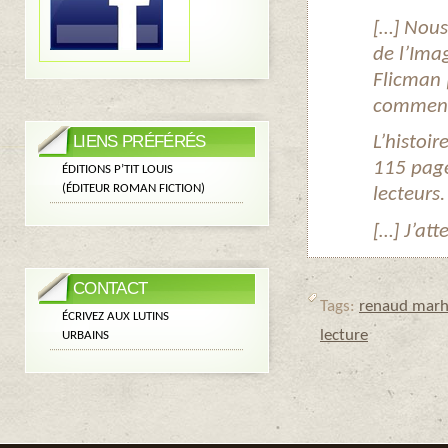
[…] Nous
de l’Ima
Flicman 
comment G
L’histoi
LIENS PRÉFÉRÉS
115 page
ÉDITIONS P’TIT LOUIS
(ÉDITEUR ROMAN FICTION)
lecteurs.
[…] J’att
CONTACT
Tags:
renaud marh
ÉCRIVEZ AUX LUTINS
lecture
URBAINS