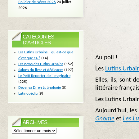
Policier de Névez 2026
24 juillet
2026
CATÉGORIES
D’ARTICLES
Les Lutins Urbains… qu'est-ce que
Au poil !
c'est que ça ?
(14)
Les news des Lutins Urbains
(562)
Les
Lutins Urbai
Salons du livre et dédicaces
(197)
Le Petit Reporter de l'Imaginaire
Elles, ils, sont 
(225)
littéraire frança
Devenez Dr en Lutinologie
(5)
Lutinopédia
(9)
Les Lutins Urbai
Aujourd’hui, les
Gnome
et
Les Lu
ARCHIVES
Archives