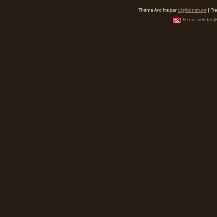
Thème Arclite par
digitalnature
| Tr
Fil des articles (