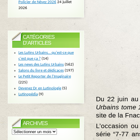
Policier de Névez 2026
24 juillet
2026
CATÉGORIES
D’ARTICLES
Les Lutins Urbains… qu'est-ce que
c'est que ça ?
(14)
Les news des Lutins Urbains
(562)
Salons du livre et dédicaces
(197)
Le Petit Reporter de l'Imaginaire
(225)
Devenez Dr en Lutinologie
(5)
Lutinopédia
(9)
Du 22 juin au
Urbains tome 
site de la Fnac
ARCHIVES
L’occasion ou
Archives
série “7-77 an