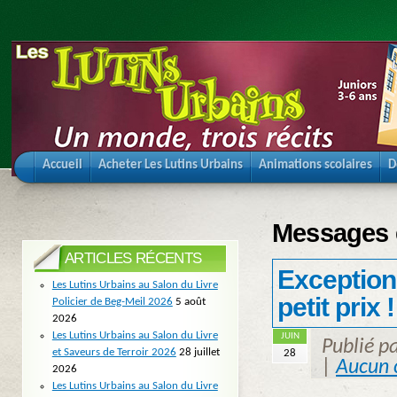
Accueil
Acheter Les Lutins Urbains
Animations scolaires
D
Messages é
ARTICLES RÉCENTS
Exception
Les Lutins Urbains au Salon du Livre
petit prix !
Policier de Beg-Meil 2026
5 août
2026
Les Lutins Urbains au Salon du Livre
JUIN
Publié p
et Saveurs de Terroir 2026
28 juillet
28
|
Aucun 
2026
Les Lutins Urbains au Salon du Livre