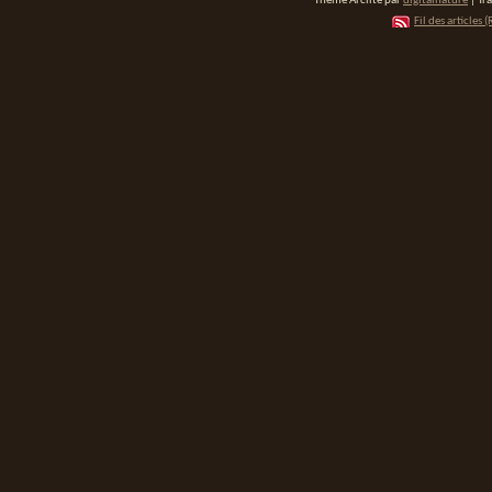
Thème Arclite par
digitalnature
| Tr
Fil des articles (