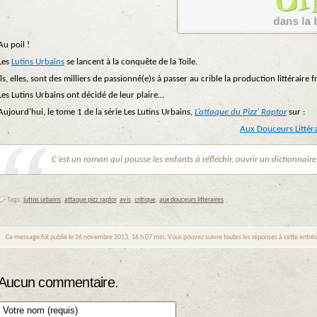
Au poil !
Les
Lutins Urbains
se lancent à la conquête de la Toile.
Ils, elles, sont des milliers de passionné(e)s à passer au crible la production littéraire
Les Lutins Urbains ont décidé de leur plaire…
Aujourd’hui, le tome 1 de la série Les Lutins Urbains,
L’attaque du Pizz’ Raptor
sur :
Aux Douceurs Littéra
C’est un roman qui pousse les enfants à réfléchir, ouvrir un dictionnaire e
Tags:
lutins urbains
,
attaque pizz raptor
,
avis
,
critique
,
aux douceurs littéraires
Ce message fût publié le 26 novembre 2013, 16 h 07 min. Vous pouvez suivre toutes les réponses à cette entré
Aucun commentaire.