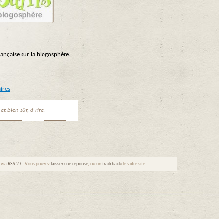
 française sur la blogosphère.
ires
t bien sûr, à rire.
s via
RSS 2.0
. Vous pouvez
laisser une réponse
, ou un
trackback
de votre site.