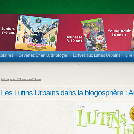
olaires
Devenez Dr en Lutinologie
Écrivez aux Lutins Urbains
Lire
«
Lutinopédia : l’Université d’Onirie
Les Lutins Urbains dans la blogosphère : A