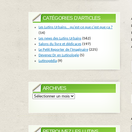
CATÉGORIES D’ARTICLES
Les Lutins Urbains… qu'est-ce que c'est que ça ?
(14)
Les news des Lutins Urbains
(562)
Salons du livre et dédicaces
(197)
Le Petit Reporter de l'Imaginaire
(225)
Devenez Dr en Lutinologie
(5)
Lutinopédia
(9)
ARCHIVES
Archives
RETROUVEZ LES LUTINS