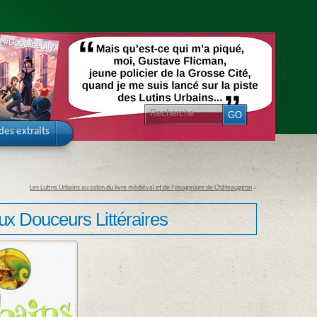
 des extraits
Les Lutins Urbains au salon du livre médiéval et de l’imaginaire de Châteaugiron
»
ux Douceurs Littéraires