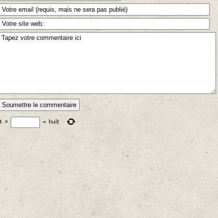
4
×
=
huit