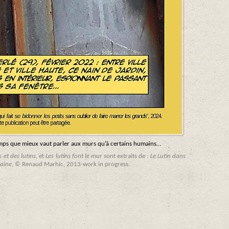
emps que mieux vaut parler aux murs qu’à certains humains…
 et des lutins
, et
Les lutins font le mur
sont extraits de :
Le Lutin dans
raine
, © Renaud Marhic, 2013-work in progress.