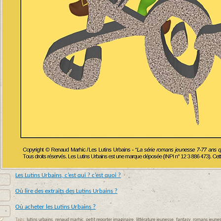
Les Lutins Urbains, c’est qui ? c’est quoi ?
.
Où lire des extraits des Lutins Urbains ?
.
Où acheter les Lutins Urbains ?
Tags:
lutins urbains
,
renaud marhic
,
petit reporter imaginaire
,
littérature jeunesse
,
fantasy
,
romans jeune