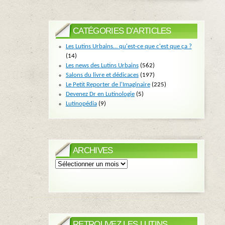
CATÉGORIES D’ARTICLES
Les Lutins Urbains… qu'est-ce que c'est que ça ?
(14)
Les news des Lutins Urbains
(562)
Salons du livre et dédicaces
(197)
Le Petit Reporter de l'Imaginaire
(225)
Devenez Dr en Lutinologie
(5)
Lutinopédia
(9)
ARCHIVES
Archives
RETROUVEZ LES LUTINS