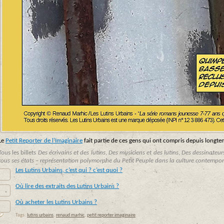
Le
Petit Reporter de l’Imaginaire
fait partie de ces gens qui ont compris depuis longt
Tous les billets
Des écrivains et des lutins
,
Des musiciens et des lutins
,
Des dessinateurs
tous ses états – représentation polymorphe du Petit Peuple dans la culture contempo
Les Lutins Urbains, c’est qui ? c’est quoi ?
.
Où lire des extraits des Lutins Urbains ?
.
Où acheter les Lutins Urbains ?
Tags:
lutins urbains
,
renaud marhic
,
petit reporter imaginaire