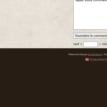
neuf
×
=
cin
Thème Arclite par
digitalnature
| Tr
Fil des articles (