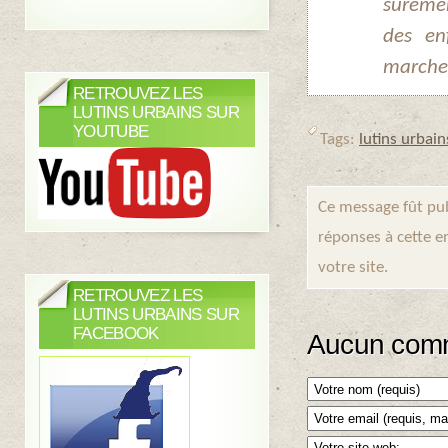
sûremen
des en
marcher
RETROUVEZ LES
LUTINS URBAINS SUR
YOUTUBE
Tags:
lutins urbain
Ce message fût pub
réponses à cette e
votre site.
RETROUVEZ LES
LUTINS URBAINS SUR
FACEBOOK
Aucun comm