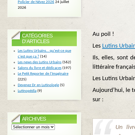
Policier de Névez 2026
24 juillet
2026
Au poil !
CATÉGORIES
D’ARTICLES
Les
Lutins Urbai
Les Lutins Urbains… qu'est-ce que
c'est que ça ?
(14)
Ils, elles, sont
Les news des Lutins Urbains
(562)
littéraire frança
Salons du livre et dédicaces
(197)
Le Petit Reporter de l'Imaginaire
Les Lutins Urbai
(225)
Devenez Dr en Lutinologie
(5)
Aujourd’hui, le 
Lutinopédia
(9)
sur :
ARCHIVES
Archives
Un livr