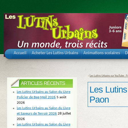
Accueil
Acheter Les Lutins Urbains
Animations scolaires
D
«
Les Lutins Urbains sur YouTube : F
ARTICLES RÉCENTS
Les Lutins
Les Lutins Urbains au Salon du Livre
Paon
Policier de Beg-Meil 2026
5 août
2026
Les Lutins Urbains au Salon du Livre
et Saveurs de Terroir 2026
28 juillet
2026
Les Lutins Urbains au Salon du Livre