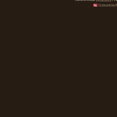
Thème Arclite par
digitalnature
| Tr
Fil des articles (