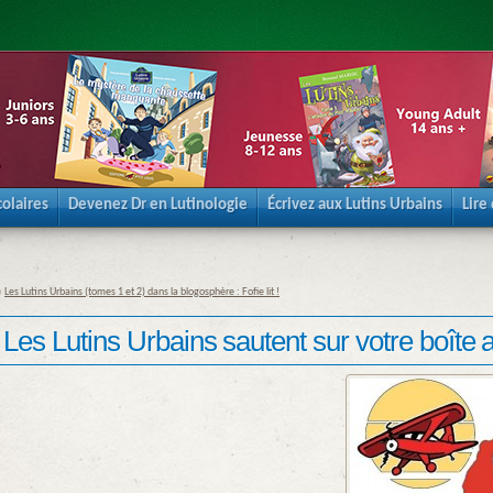
olaires
Devenez Dr en Lutinologie
Écrivez aux Lutins Urbains
Lire
«
Les Lutins Urbains (tomes 1 et 2) dans la blogosphère : Fofie lit !
Les Lutins Urbains sautent sur votre boîte a