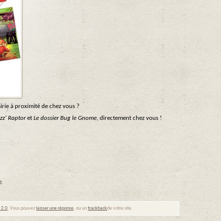
airie à proximité de chez vous ?
zz’ Raptor
et
Le dossier Bug le Gnome
, directement chez vous !
e
 2.0
. Vous pouvez
laisser une réponse
, ou un
trackback
de votre site.