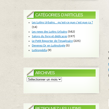
CATÉGORIES D’ARTICLES
Les Lutins Urbains… qu'est-ce que c'est que ça ?
(14)
Les news des Lutins Urbains
(562)
Salons du livre et dédicaces
(197)
Le Petit Reporter de l'Imaginaire
(225)
Devenez Dr en Lutinologie
(5)
Lutinopédia
(9)
ARCHIVES
Archives
RETROUVEZ LES LUTINS