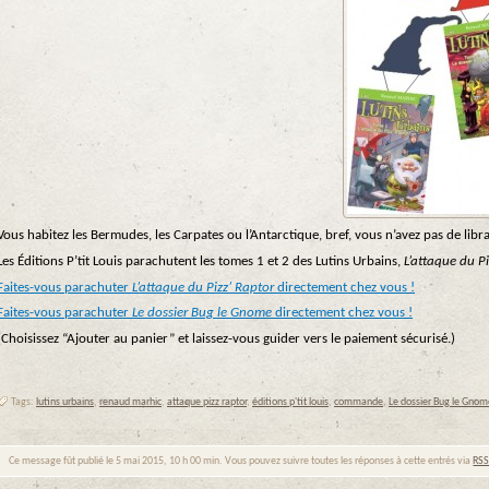
Vous habitez les Bermudes, les Carpates ou l’Antarctique, bref, vous n’avez pas de libr
Les Éditions P’tit Louis parachutent les tomes 1 et 2 des Lutins Urbains,
L’attaque du Pi
Faites-vous parachuter
L’attaque du Pizz’ Raptor
directement chez vous !
Faites-vous parachuter
Le dossier Bug le Gnome
directement chez vous !
(Choisissez “Ajouter au panier” et laissez-vous guider vers le paiement sécurisé.)
Tags:
lutins urbains
,
renaud marhic
,
attaque pizz raptor
,
éditions p'tit louis
,
commande
,
Le dossier Bug le Gnom
Ce message fût publié le 5 mai 2015, 10 h 00 min. Vous pouvez suivre toutes les réponses à cette entrés via
RSS