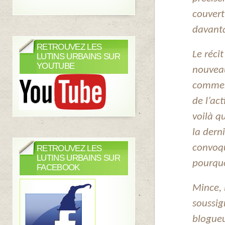
couvert
davanta
RETROUVEZ LES
Le récit
LUTINS URBAINS SUR
YOUTUBE
nouveau
commenc
de l’ac
voilà q
la dern
convoq
RETROUVEZ LES
LUTINS URBAINS SUR
pourquo
FACEBOOK
Mince, 
soussig
blogueu