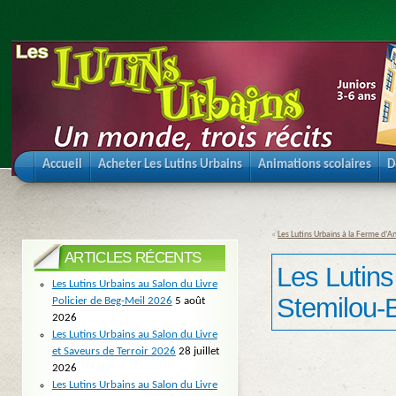
Accueil
Acheter Les Lutins Urbains
Animations scolaires
D
«
Les Lutins Urbains à la Ferme d’An
ARTICLES RÉCENTS
Les Lutins
Les Lutins Urbains au Salon du Livre
Stemilou-
Policier de Beg-Meil 2026
5 août
2026
Les Lutins Urbains au Salon du Livre
et Saveurs de Terroir 2026
28 juillet
2026
Les Lutins Urbains au Salon du Livre