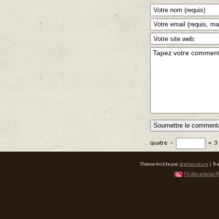
quatre
−
=
3
Thème Arclite par
digitalnature
| Tr
Fil des articles (