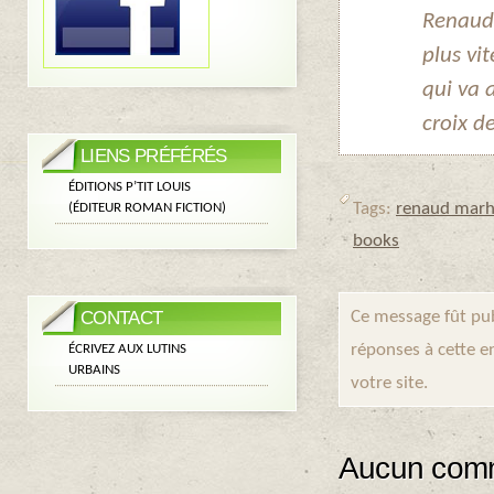
Renaud 
plus vi
qui va 
croix de
LIENS PRÉFÉRÉS
ÉDITIONS P’TIT LOUIS
Tags:
renaud marh
(ÉDITEUR ROMAN FICTION)
books
Ce message fût pub
CONTACT
réponses à cette e
ÉCRIVEZ AUX LUTINS
URBAINS
votre site.
Aucun comm