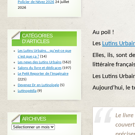
Policier de Névez 2026
24 juillet
2026
Au poil !
CATÉGORIES
D’ARTICLES
Les
Lutins Urbai
Les Lutins Urbains… qu'est-ce que
Elles, ils, sont 
c'est que ça ?
(14)
Les news des Lutins Urbains
(562)
littéraire frança
Salons du livre et dédicaces
(197)
Le Petit Reporter de l'Imaginaire
Les Lutins Urbai
(225)
Devenez Dr en Lutinologie
(5)
Aujourd’hui, le 
Lutinopédia
(9)
Le livre
ARCHIVES
couvertu
Archives
précise