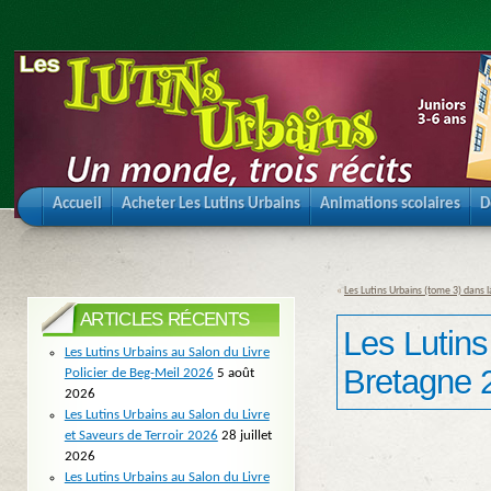
Accueil
Acheter Les Lutins Urbains
Animations scolaires
D
«
Les Lutins Urbains (tome 3) dans 
ARTICLES RÉCENTS
Les Lutins
Les Lutins Urbains au Salon du Livre
Bretagne 
Policier de Beg-Meil 2026
5 août
2026
Les Lutins Urbains au Salon du Livre
et Saveurs de Terroir 2026
28 juillet
2026
Les Lutins Urbains au Salon du Livre