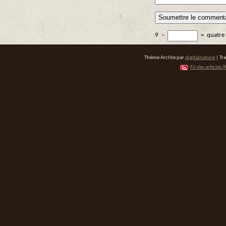
9
−
=
quatre
Thème Arclite par
digitalnature
| Tr
Fil des articles (