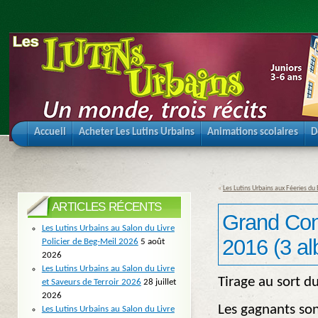
Accueil
Acheter Les Lutins Urbains
Animations scolaires
D
«
Les Lutins Urbains aux Féeries d
ARTICLES RÉCENTS
Grand Conc
Les Lutins Urbains au Salon du Livre
2016 (3 al
Policier de Beg-Meil 2026
5 août
2026
Les Lutins Urbains au Salon du Livre
Tirage au sort d
et Saveurs de Terroir 2026
28 juillet
2026
Les gagnants son
Les Lutins Urbains au Salon du Livre