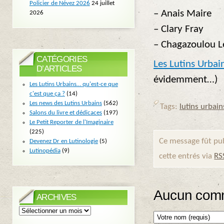
Policier de Névez 2026
24 juillet
– Anais Maire
2026
– Clary Fray
– Chagazoulou Le
CATÉGORIES
Les Lutins Urbai
D’ARTICLES
évidemment…)
Les Lutins Urbains… qu'est-ce que
c'est que ça ?
(14)
Les news des Lutins Urbains
(562)
Tags:
lutins urbain
Salons du livre et dédicaces
(197)
Le Petit Reporter de l'Imaginaire
(225)
Ce message fût pub
Devenez Dr en Lutinologie
(5)
Lutinopédia
(9)
cette entrés via
RS
Aucun comm
ARCHIVES
Archives