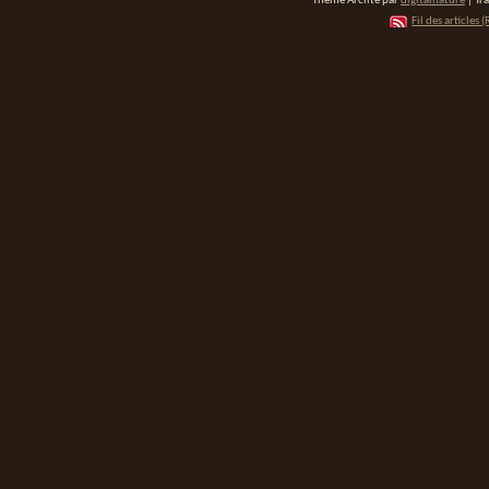
Thème Arclite par
digitalnature
| Tr
Fil des articles (