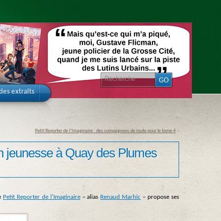
 des extraits
Petit Reporter de l’Imaginaire : des compagnons de route pour le tome 4
»
tion jeunesse à Quay des Plumes
le
Petit Reporter de l’Imaginaire
– alias
Renaud Marhic
– propose ses