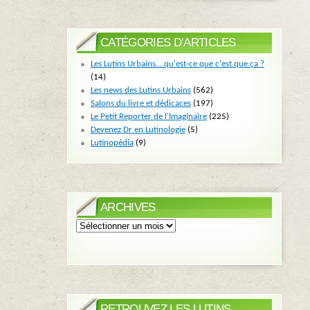
CATÉGORIES D’ARTICLES
Les Lutins Urbains… qu'est-ce que c'est que ça ?
(14)
Les news des Lutins Urbains
(562)
Salons du livre et dédicaces
(197)
Le Petit Reporter de l'Imaginaire
(225)
Devenez Dr en Lutinologie
(5)
Lutinopédia
(9)
ARCHIVES
Archives
RETROUVEZ LES LUTINS