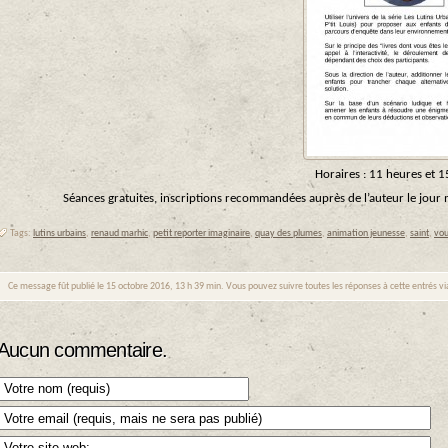
Horaires : 11 heures et 1
Séances gratuites, inscriptions recommandées auprès de l’auteur le jou
Tags:
lutins urbains
,
renaud marhic
,
petit reporter imaginaire
,
quay des plumes
,
animation jeunesse
,
saint
,
vou
Ce message fût publié le 15 octobre 2016, 13 h 39 min. Vous pouvez suivre toutes les réponses à cette entrés v
Aucun commentaire.