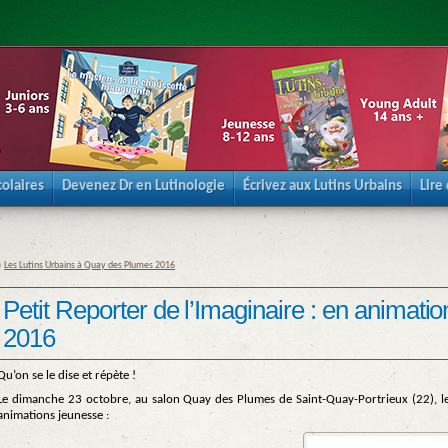
olaires
Devenez Dr en Lutinologie
Écrivez aux Lutins Urbains
Lire
«
Les Lutins Urbains à Quay des Plumes 2016
Petit Reporter de l’Imaginaire : en anima
2016
Qu’on se le dise et répète !
Le dimanche 23 octobre, au salon Quay des Plumes de Saint-Quay-Portrieux (22), 
animations jeunesse :