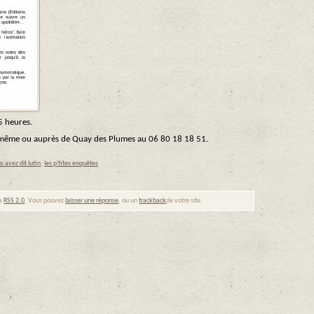
5 heures.
r même ou auprès de Quay des Plumes au 06 80 18 18 51.
s avez dit lutin
,
les p'tites enquêtes
ia
RSS 2.0
. Vous pouvez
laisser une réponse
, ou un
trackback
de votre site.