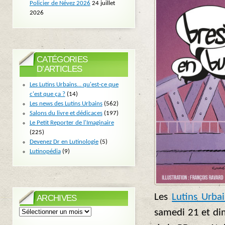
Policier de Névez 2026
24 juillet
2026
CATÉGORIES
D’ARTICLES
Les Lutins Urbains… qu'est-ce que
c'est que ça ?
(14)
Les news des Lutins Urbains
(562)
Salons du livre et dédicaces
(197)
Le Petit Reporter de l'Imaginaire
(225)
Devenez Dr en Lutinologie
(5)
Lutinopédia
(9)
Les
Lutins Urba
ARCHIVES
Archives
samedi 21 et di