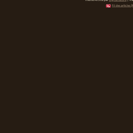
Thème Arclite par
digitalnature
| Tr
Fil des articles (