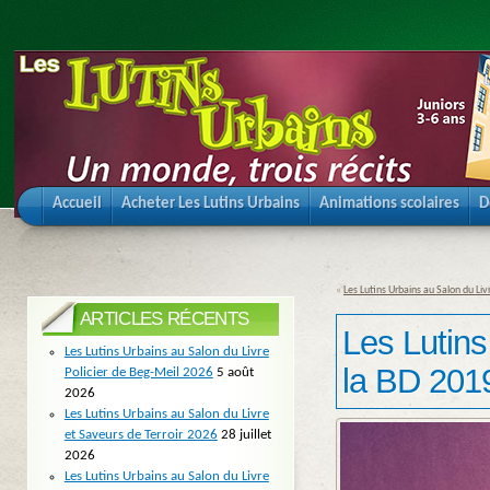
Accueil
Acheter Les Lutins Urbains
Animations scolaires
D
«
Les Lutins Urbains au Salon du Liv
ARTICLES RÉCENTS
Les Lutins
Les Lutins Urbains au Salon du Livre
la BD 201
Policier de Beg-Meil 2026
5 août
2026
Les Lutins Urbains au Salon du Livre
et Saveurs de Terroir 2026
28 juillet
2026
Les Lutins Urbains au Salon du Livre