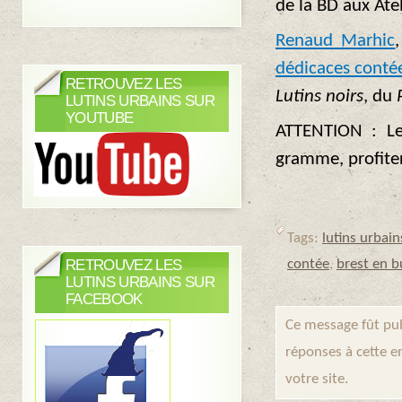
de la BD aux Ate
Renaud Marhic
dédicaces conté
RETROUVEZ LES
Lutins noirs
, du
LUTINS URBAINS SUR
YOUTUBE
ATTENTION : Les
gramme, profiter
Tags:
lutins urbain
RETROUVEZ LES
contée
,
brest en b
LUTINS URBAINS SUR
FACEBOOK
Ce message fût pub
réponses à cette e
votre site.