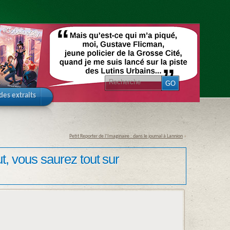
 des extraits
Petit Reporter de l’Imaginaire : dans le journal à Lannion
»
out, vous saurez tout sur