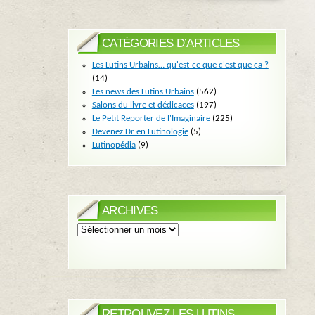
CATÉGORIES D’ARTICLES
Les Lutins Urbains… qu'est-ce que c'est que ça ?
(14)
Les news des Lutins Urbains
(562)
Salons du livre et dédicaces
(197)
Le Petit Reporter de l'Imaginaire
(225)
Devenez Dr en Lutinologie
(5)
Lutinopédia
(9)
ARCHIVES
Archives
RETROUVEZ LES LUTINS