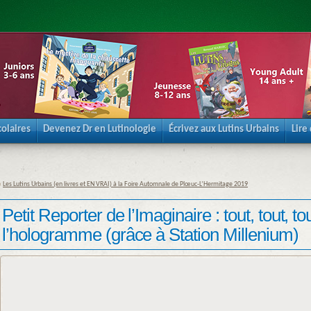
olaires
Devenez Dr en Lutinologie
Écrivez aux Lutins Urbains
Lire
«
Les Lutins Urbains (en livres et EN VRAI) à la Foire Automnale de Plœuc-L’Hermitage 2019
Petit Reporter de l’Imaginaire : tout, tout, t
l’hologramme (grâce à Station Millenium)