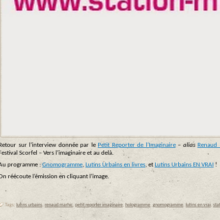
Retour sur l’interview donnée par
le
Petit Reporter de l’Imaginaire
–
alias
Renaud 
Festival Scorfel – Vers l’imaginaire et au delà.
Au programme :
Gnomogramme
,
Lutins Urbains en livres
, et
Lutins Urbains EN VRAI
!
On réécoute l’émission en cliquant l’image.
Tags:
lutins urbains
,
renaud marhic
,
petit reporter imaginaire
,
hologramme
,
gnomogramme
,
lutins en vrai
,
sta