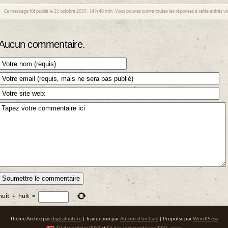
Ce message fût publié le 21 octobre 2019, 14 h 48 min. Vous pouvez suivre toutes les réponses à cette entrés v
Aucun commentaire.
huit
+
huit
=
Thème Arclite par
digitalnature
| Traduction par
Autour d'un Café
| Propulsé par
WordPress