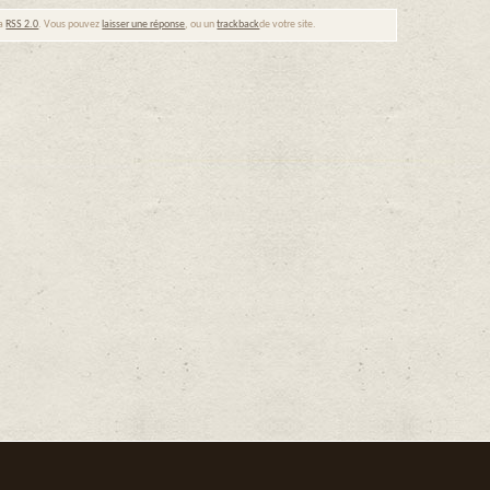
ia
RSS 2.0
. Vous pouvez
laisser une réponse
, ou un
trackback
de votre site.