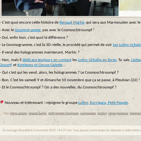
– C’est quoi encore cette histoire de
Renaud Marhic
qui sera aux Marmouzien avec l
– Avec le
Gnomogramme
, pas avec le Cosmoschtroumpf !
– Oui, enfin bon, c’est quoi la différence ?
– Le Gnomogramme, c’est la 3D réelle, le procédé qui permet de voir
Les Lutins Urbai
– Il vend des hologrammes maintenant, Marhic ?
– Non, mais il
dédicace toujours en contant
les
Lutins Urbains en livres
. Tu sais,
L’atta
Groumf
,
et
Korrigans et Grosse Galette
…
– Qui c’est qui les vend, alors, les hologrammes ? Le Cosmoschtroumpf ?
– Bon. C’est les samedi 9 et dimanche 10 novembre que ça se passe, à Pleubian (22) !
– Et le Cosmoschtroumpf ? On a des nouvelles, du Cosmoschtroumpf ?
Nouveau et intéressant : rejoignez le groupe
Lutins, Korrigans, Petit Peuple
.
Tags:
lutins urbains
,
renaud marhic
,
petit reporter imaginaire
,
marmouzien
,
fantasy
,
roman jeunesse
,
hologra
Ce message fût publié le 3 novembre 2019, 14 h 37 min. Vous pouvez suivre toutes les réponses à cette entrés 