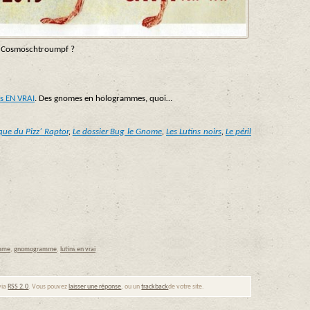
e Cosmoschtroumpf ?
ns EN VRAI
. Des gnomes en hologrammes, quoi…
que du Pizz’ Raptor
,
Le dossier Bug le Gnome
,
Les Lutins noirs
,
Le péril
mme
,
gnomogramme
,
lutins en vrai
via
RSS 2.0
. Vous pouvez
laisser une réponse
, ou un
trackback
de votre site.