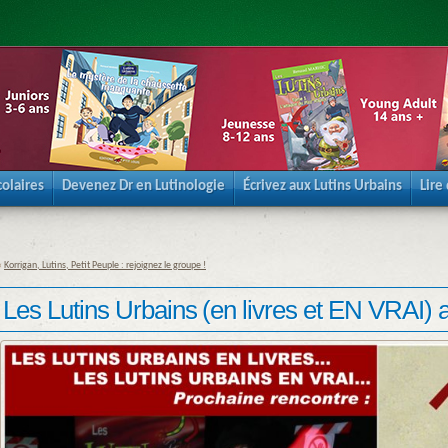
olaires
Devenez Dr en Lutinologie
Écrivez aux Lutins Urbains
Lire
«
Korrigan, Lutins, Petit Peuple : rejoignez le groupe !
Les Lutins Urbains (en livres et EN VRAI