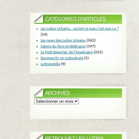
CATÉGORIES D’ARTICLES
Les Lutins Urbains… qu'est-ce que c'est que ça ?
(14)
Les news des Lutins Urbains
(562)
Salons du livre et dédicaces
(197)
Le Petit Reporter de l'Imaginaire
(225)
Devenez Dr en Lutinologie
(5)
Lutinopédia
(9)
ARCHIVES
Archives
RETROUVEZ LES LUTINS