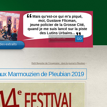
 des extraits
Petit Reporter de l’Imaginaire : dans le journal à Pleubian
»
) aux Marmouzien de Pleubian 2019