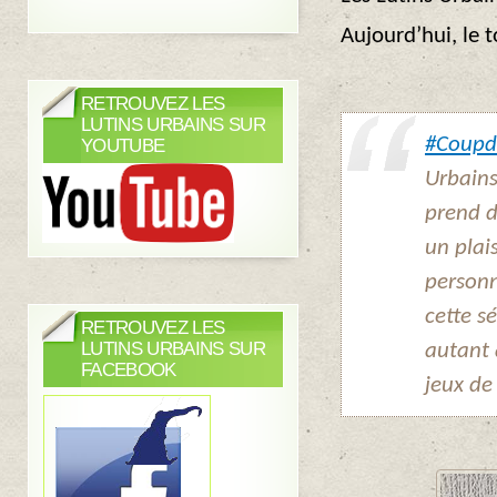
Aujourd’hui, le 
RETROUVEZ LES
LUTINS URBAINS SUR
#Coupd
YOUTUBE
Urbains
prend de
un plai
personn
cette s
RETROUVEZ LES
LUTINS URBAINS SUR
autant 
FACEBOOK
jeux de