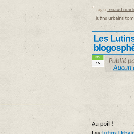
Tags:
renaud marh
lutins urbains tom
Les Lutins
blogosphè
FÉV
Publié p
16
|
Aucun 
Au poil !
Les
Lutins Urbai