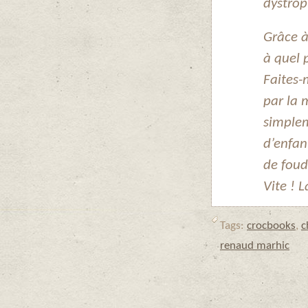
dystrop
Grâce à
à quel 
Faites-
par la 
simplem
d’enfan
de foudr
Vite ! L
Tags:
crocbooks
,
c
renaud marhic