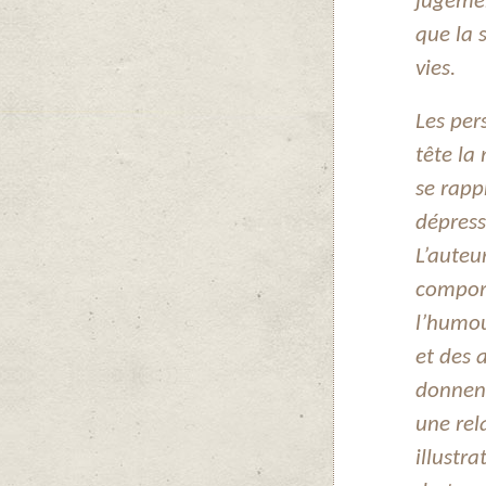
jugemen
que la 
vies.
Les per
tête la
se rapp
dépress
L’auteu
compor
l’humou
et des 
donnent
une rel
illustr