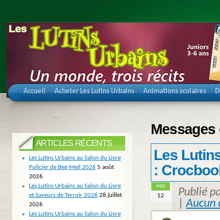
Accueil
Acheter Les Lutins Urbains
Animations scolaires
D
Messages 
ARTICLES RÉCENTS
Les Lutin
Les Lutins Urbains au Salon du Livre
: Crocboo
Policier de Beg-Meil 2026
5 août
2026
Les Lutins Urbains au Salon du Livre
MAI
Publié p
et Saveurs de Terroir 2026
28 juillet
12
|
Aucun 
2026
Les Lutins Urbains au Salon du Livre