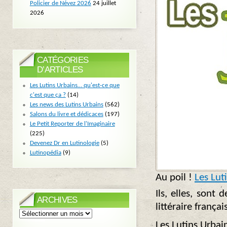
Policier de Névez 2026
24 juillet
2026
CATÉGORIES
D’ARTICLES
Les Lutins Urbains… qu'est-ce que
c'est que ça ?
(14)
Les news des Lutins Urbains
(562)
Salons du livre et dédicaces
(197)
Le Petit Reporter de l'Imaginaire
(225)
Devenez Dr en Lutinologie
(5)
Lutinopédia
(9)
Au poil !
Les Lut
Ils, elles, sont
ARCHIVES
littéraire frança
Archives
Les Lutins Urbai