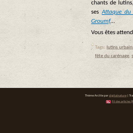
chants de lutins
ses
Attaque du 
Groumf
…
Vous êtes attend
Tags:
lutins urbain
fête du carénage
,
Thème Arclite par
digitalnature
| Tr
Fil des articles (