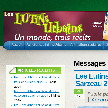
Accueil
Acheter Les Lutins Urbains
Animations scolaires
D
Messages é
ARTICLES RÉCENTS
Les Lutin
Les Lutins Urbains au Salon du Livre
Sarzeau 
Policier de Beg-Meil 2026
5 août
2026
Les Lutins Urbains au Salon du Livre
MAI
Publié p
et Saveurs de Terroir 2026
28 juillet
17
|
Aucun 
2026
Les Lutins Urbains au Salon du Livre