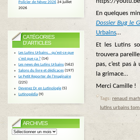
https://youtu.
Policier de Névez 2026
24 juillet
2026
En quelques minu
Dossier Bug le
Urbains
…
CATÉGORIES
D’ARTICLES
Et les Lutins so
Les Lutins Urbains… qu'est-ce que
trouvera pareill
c'est que ça ?
(14)
pas, c’est pas à
Les news des Lutins Urbains
(562)
Salons du livre et dédicaces
(197)
la grimace…
Le Petit Reporter de l'Imaginaire
(225)
Merci Camille !
Devenez Dr en Lutinologie
(5)
Lutinopédia
(9)
Tags:
renaud marh
lutins urbains tom
ARCHIVES
Archives