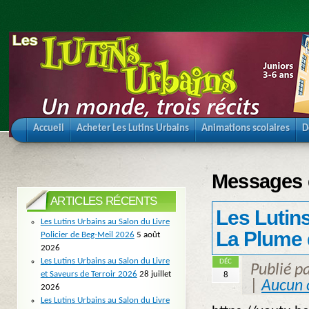
Accueil
Acheter Les Lutins Urbains
Animations scolaires
D
Messages é
ARTICLES RÉCENTS
Les Lutins
Les Lutins Urbains au Salon du Livre
La Plume 
Policier de Beg-Meil 2026
5 août
2026
Les Lutins Urbains au Salon du Livre
DÉC
Publié p
et Saveurs de Terroir 2026
28 juillet
8
|
Aucun 
2026
Les Lutins Urbains au Salon du Livre