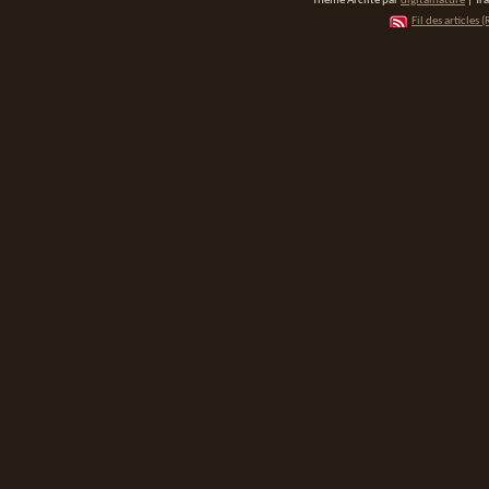
Thème Arclite par
digitalnature
| Tr
Fil des articles (