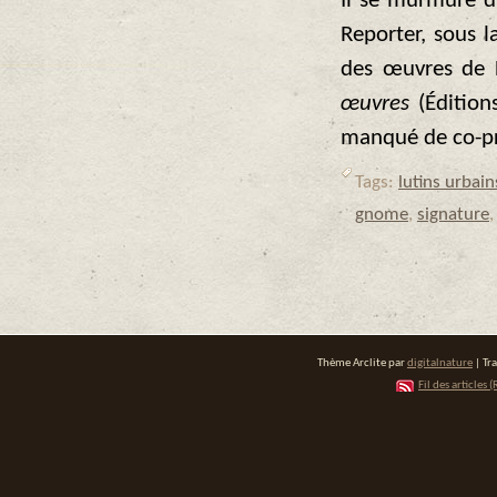
Il se murmure d’
Reporter, sous 
des œuvres de 
œuvres
(Éditions
manqué de co-p
Tags:
lutins urbai
gnome
,
signature
Thème Arclite par
digitalnature
| Tr
Fil des articles (