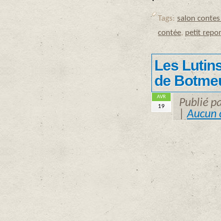
Tags:
salon contes
contée
,
petit repo
Les Lutin
de Botme
AVR
Publié p
19
|
Aucun 