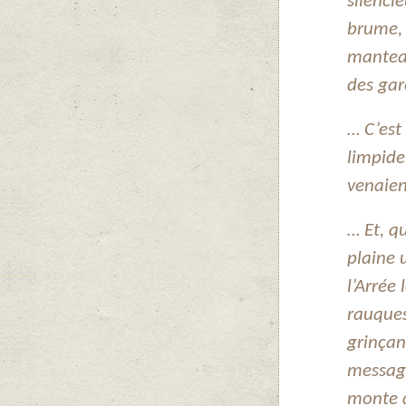
silenci
brume, 
manteau
des gar
… C’est 
limpide
venaien
… Et, q
plaine 
l’Arrée
rauques
grinçan
message
monte d