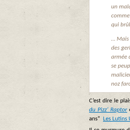
un mala
comme l
qui brû
… Mais e
des ger
armée d
se peupl
malicie
noz far
C’est dire le pla
du Pizz’ Raptor
ans”
Les Lutins