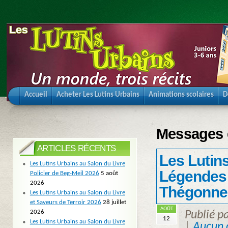
Accueil
Acheter Les Lutins Urbains
Animations scolaires
D
Messages é
ARTICLES RÉCENTS
Les Lutins
Les Lutins Urbains au Salon du Livre
Légendes 
Policier de Beg-Meil 2026
5 août
2026
Thégonne
Les Lutins Urbains au Salon du Livre
et Saveurs de Terroir 2026
28 juillet
AOÛT
2026
Publié p
12
Les Lutins Urbains au Salon du Livre
|
Aucun 