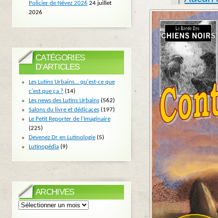
Policier de Névez 2026
24 juillet
2026
CATÉGORIES
D’ARTICLES
Les Lutins Urbains… qu'est-ce que
c'est que ça ?
(14)
Les news des Lutins Urbains
(562)
Salons du livre et dédicaces
(197)
Le Petit Reporter de l'Imaginaire
(225)
Devenez Dr en Lutinologie
(5)
Lutinopédia
(9)
ARCHIVES
Archives