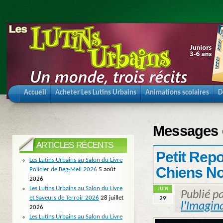
Accueil
Acheter Les Lutins Urbains
Animations scolaires
D
Messages é
ARTICLES RÉCENTS
Petit Repor
Les Lutins Urbains au Salon du Livre
Chiens No
Policier de Beg-Meil 2026
5 août
2026
Les Lutins Urbains au Salon du Livre
JUIN
Publié p
et Saveurs de Terroir 2026
28 juillet
29
l'Imagin
2026
Les Lutins Urbains au Salon du Livre