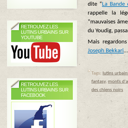
dite “
La Bande 
rappelle la lé
“mauvaises âmes”
RETROUVEZ LES
du Youdig, passa
LUTINS URBAINS SUR
YOUTUBE
Mais regardons 
Joseph Bekkari
…
Tags:
lutins urbain
fantasy
,
monts d'a
RETROUVEZ LES
LUTINS URBAINS SUR
des chiens noirs
FACEBOOK