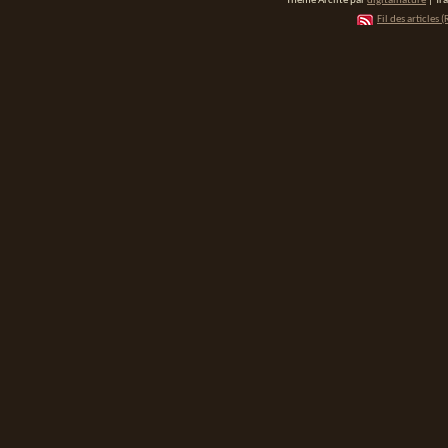
Thème Arclite par
digitalnature
| Tr
Fil des articles (