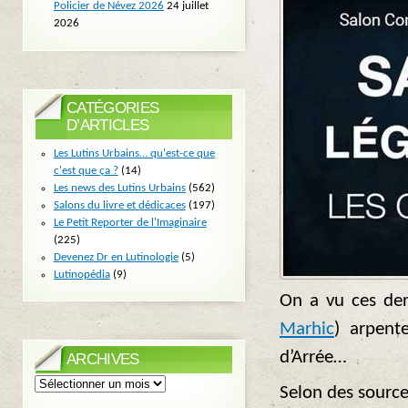
Policier de Névez 2026
24 juillet
2026
CATÉGORIES
D’ARTICLES
Les Lutins Urbains… qu'est-ce que
c'est que ça ?
(14)
Les news des Lutins Urbains
(562)
Salons du livre et dédicaces
(197)
Le Petit Reporter de l'Imaginaire
(225)
Devenez Dr en Lutinologie
(5)
Lutinopédia
(9)
On a vu ces de
Marhic
) arpent
d’Arrée…
ARCHIVES
Archives
Selon des source