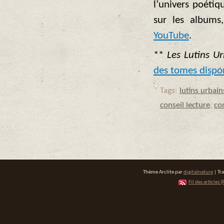
l’univers poétiq
sur les albums
YouTube
.
**
Les Lutins U
des tomes dispo
Tags:
lutins urbain
conseil lecture
,
co
Thème Arclite par
digitalnature
| Tr
Fil des articles (