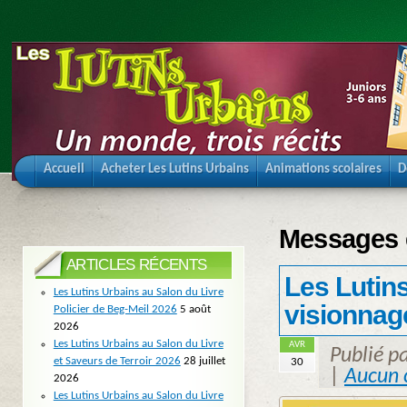
Accueil
Acheter Les Lutins Urbains
Animations scolaires
D
Messages 
ARTICLES RÉCENTS
Les Lutins
Les Lutins Urbains au Salon du Livre
visionnag
Policier de Beg-Meil 2026
5 août
2026
Les Lutins Urbains au Salon du Livre
AVR
Publié p
et Saveurs de Terroir 2026
28 juillet
30
|
Aucun 
2026
Les Lutins Urbains au Salon du Livre