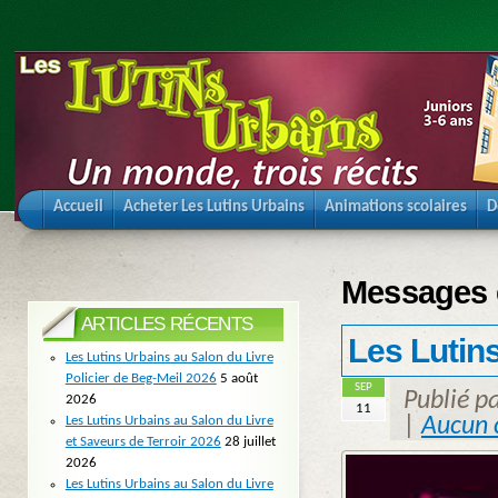
Accueil
Acheter Les Lutins Urbains
Animations scolaires
D
Messages é
ARTICLES RÉCENTS
Les Lutin
Les Lutins Urbains au Salon du Livre
Policier de Beg-Meil 2026
5 août
SEP
Publié p
2026
11
Les Lutins Urbains au Salon du Livre
|
Aucun 
et Saveurs de Terroir 2026
28 juillet
2026
Les Lutins Urbains au Salon du Livre