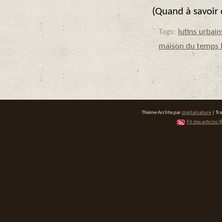
(Quand à savoir q
Tags:
lutins urbain
maison du temps l
Thème Arclite par
digitalnature
| Tr
Fil des articles (