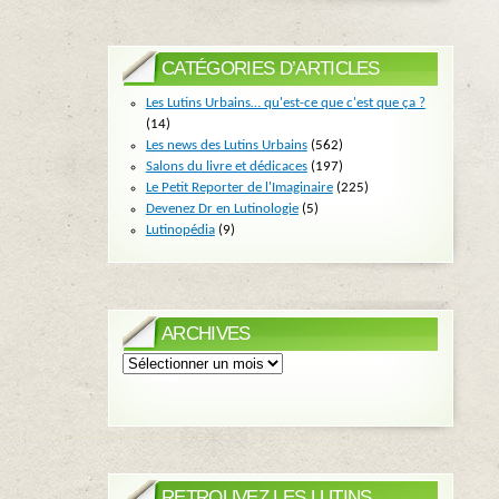
CATÉGORIES D’ARTICLES
Les Lutins Urbains… qu'est-ce que c'est que ça ?
(14)
Les news des Lutins Urbains
(562)
Salons du livre et dédicaces
(197)
Le Petit Reporter de l'Imaginaire
(225)
Devenez Dr en Lutinologie
(5)
Lutinopédia
(9)
ARCHIVES
Archives
RETROUVEZ LES LUTINS