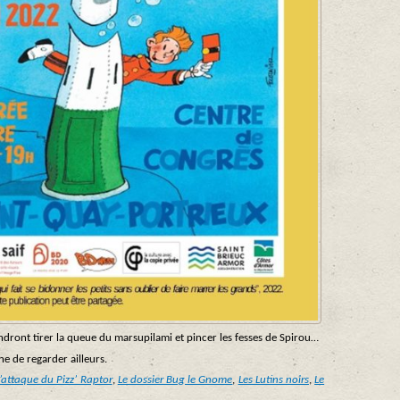
ndront tirer la queue du marsupilami et pincer les fesses de Spirou…
ne de regarder ailleurs.
’attaque du Pizz’ Raptor
,
Le dossier Bug le Gnome
,
Les Lutins noirs
,
Le