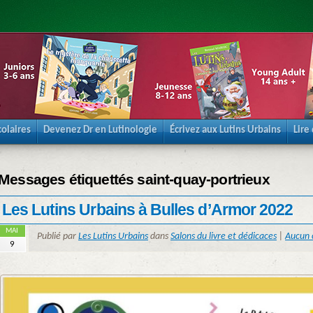
olaires
Devenez Dr en Lutinologie
Écrivez aux Lutins Urbains
Lire
Messages étiquettés saint-quay-portrieux
Les Lutins Urbains à Bulles d’Armor 2022
MAI
Publié par
Les Lutins Urbains
dans
Salons du livre et dédicaces
|
Aucun
9