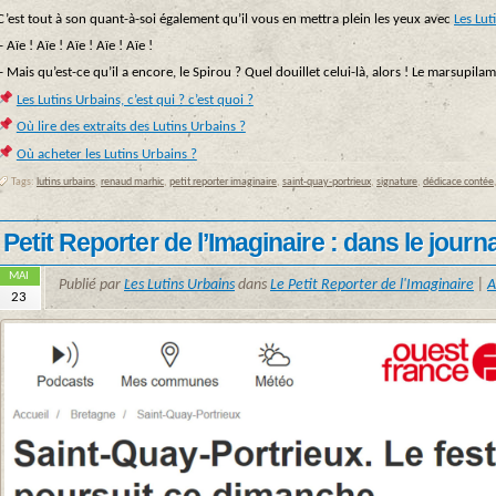
C’est tout à son quant-à-soi également qu’il vous en mettra plein les yeux avec
Les Lut
– Aïe ! Aïe ! Aïe ! Aïe ! Aïe !
– Mais qu’est-ce qu’il a encore, le Spirou ? Quel douillet celui-là, alors ! Le marsupilami
Les Lutins Urbains, c’est qui ? c’est quoi ?
Où lire des extraits des Lutins Urbains ?
Où acheter les Lutins Urbains ?
Tags:
lutins urbains
,
renaud marhic
,
petit reporter imaginaire
,
saint-quay-portrieux
,
signature
,
dédicace contée
Petit Reporter de l’Imaginaire : dans le jour
MAI
Publié par
Les Lutins Urbains
dans
Le Petit Reporter de l'Imaginaire
|
A
23