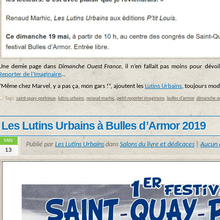
Une demie page dans
Dimanche
Ouest France
, il n’en fallait pas moins pour dévo
Reporter de l’Imaginaire
…
“Même chez Marvel, y a pas ça, mon gars !”, ajoutent les
Lutins Urbains
, toujours mode
Tags:
saint-quay-portrieux
,
lutins urbains
,
renaud marhic
,
petit reporter imaginaire
,
bulles d'armor
,
dimanche ou
Les Lutins Urbains à Bulles d’Armor 2019
MAI
Publié par
Les Lutins Urbains
dans
Salons du livre et dédicaces
|
Aucun
13