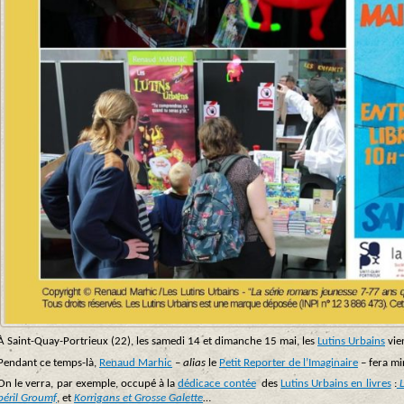
À Saint-Quay-Portrieux (22), les samedi 14 et dimanche 15 mai, les
Lutins Urbains
vie
Pendant ce temps-là,
Renaud Marhic
–
alias
le
Petit Reporter de l’Imaginaire
– fera mi
On le verra, par exemple, occupé à la
dédicace contée
des
Lutins Urbains en livres
:
L
péril Groumf
, et
Korrigans et Grosse Galette
…