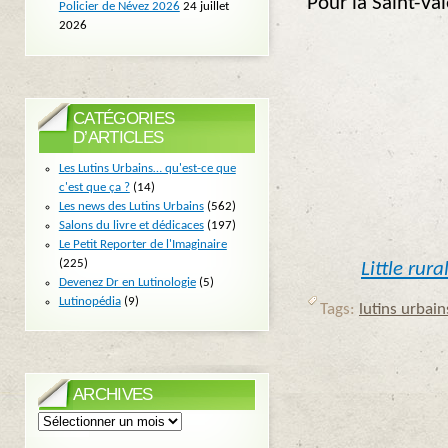
Pour la Saint-Vale
Policier de Névez 2026
24 juillet
2026
CATÉGORIES
D’ARTICLES
Les Lutins Urbains… qu'est-ce que
c'est que ça ?
(14)
Les news des Lutins Urbains
(562)
Salons du livre et dédicaces
(197)
Le Petit Reporter de l'Imaginaire
(225)
Little rur
Devenez Dr en Lutinologie
(5)
Lutinopédia
(9)
Tags:
lutins urbain
ARCHIVES
Archives