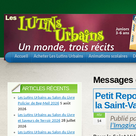
Accueil
Acheter Les Lutins Urbains
Animations scolaires
D
Messages é
ARTICLES RÉCENTS
Petit Repo
Les Lutins Urbains au Salon du Livre
la Saint-V
Policier de Beg-Meil 2026
5 août
2026
Les Lutins Urbains au Salon du Livre
FÉV
Publié p
et Saveurs de Terroir 2026
28 juillet
14
l'Imagin
2026
Les Lutins Urbains au Salon du Livre