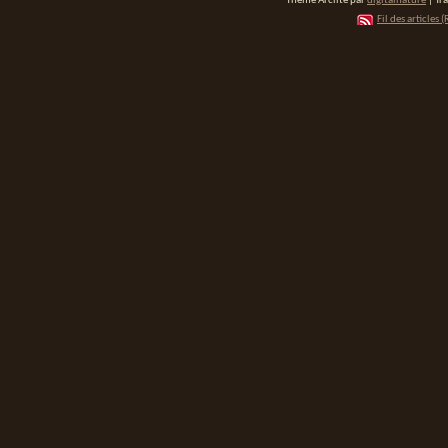
Thème Arclite par
digitalnature
| Tr
Fil des articles (