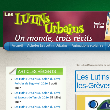
Accueil
Acheter Les Lutins Urbains
Animations scolaires
D
«
Les Lutins Urbains au Salon du li
ARTICLES RÉCENTS
Les Lutins
Les Lutins Urbains au Salon du Livre
les-Grève
Policier de Beg-Meil 2026
5 août
2026
Les Lutins Urbains au Salon du Livre
et Saveurs de Terroir 2026
28 juillet
2026
Les Lutins Urbains au Salon du Livre