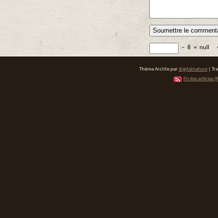
−
8
=
null
Thème Arclite par
digitalnature
| Tr
Fil des articles (