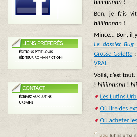
hiiiiinnnnn
!
Bon, je fais vi
hiiiiinnnnn
!
Mince… Bon, il 
LIENS PRÉFÉRÉS
Le dossier Bug
ÉDITIONS P’TIT LOUIS
Grosse Galette
;
(ÉDITEUR ROMAN FICTION)
VRAI.
Voilà, c’est tou
!
hiiiiinnnnn
!
hi
CONTACT
Les Lutins Urba
ÉCRIVEZ AUX LUTINS
URBAINS
Où lire des ex
Où acheter les
Tags:
lutins urbain