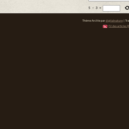
5
−
3
=
Thème Arclite par
digitalnature
| Tr
Fil des articles (