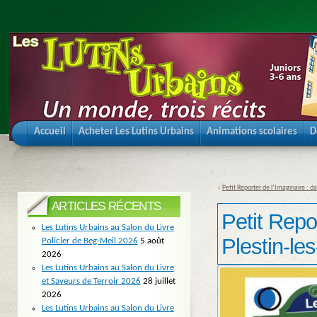
Accueil
Acheter Les Lutins Urbains
Animations scolaires
D
«
Petit Reporter de l’Imaginaire : d
ARTICLES RÉCENTS
Petit Repor
Les Lutins Urbains au Salon du Livre
Plestin-le
Policier de Beg-Meil 2026
5 août
2026
Les Lutins Urbains au Salon du Livre
et Saveurs de Terroir 2026
28 juillet
2026
Les Lutins Urbains au Salon du Livre