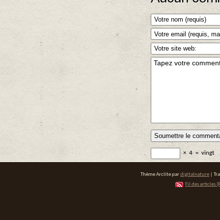
×
4
=
vingt
Thème Arclite par
digitalnature
| Tr
Fil des articles (