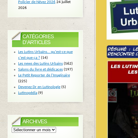
Policier de Névez 2026
24 juillet
2026
CATÉGORIES
D’ARTICLES
Les Lutins Urbains… qu'est-ce que
c'est que ça ?
(14)
Les news des Lutins Urbains
(562)
Salons du livre et dédicaces
(197)
Le Petit Reporter de l'Imaginaire
(225)
Devenez Dr en Lutinologie
(5)
Lutinopédia
(9)
ARCHIVES
Archives