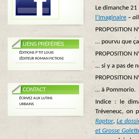
Le dimanche 21 
l’Imaginaire
–
al
PROPOSITION N
… pourvu que ça
LIENS PRÉFÉRÉS
PROPOSITION N
ÉDITIONS P’TIT LOUIS
(ÉDITEUR ROMAN FICTION)
… si y a pas de n
PROPOSITION N
CONTACT
… à Pommorio.
ÉCRIVEZ AUX LUTINS
Indice : le d
URBAINS
Tréveneuc, on 
Raptor
,
Le doss
et Grosse Galett