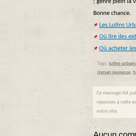
; genre plein la 
Bonne chance.
Les Lutins Urba
Où lire des ex
Où acheter les
Tags:
lutins urbain
roman jeunesse
,
h
Ce message fût pub
réponses à cette e
votre site.
Aucun comm