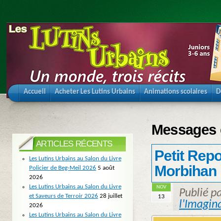
Accueil
Acheter Les Lutins Urbains
Animations scolaires
D
Messages é
ARTICLES RÉCENTS
Petit Repo
Les Lutins Urbains au Salon du Livre
Morbihan
Policier de Beg-Meil 2026
5 août
2026
Les Lutins Urbains au Salon du Livre
NOV
Publié p
et Saveurs de Terroir 2026
28 juillet
13
l'Imagin
2026
Les Lutins Urbains au Salon du Livre