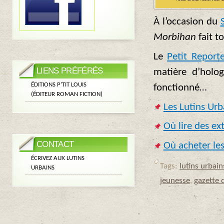
À l’occasion du
Morbihan
fait t
Le
Petit Reporte
LIENS PRÉFÉRÉS
matière d’holo
ÉDITIONS P’TIT LOUIS
fonctionné…
(ÉDITEUR ROMAN FICTION)
Les Lutins Urba
Où lire des ex
CONTACT
Où acheter les
ÉCRIVEZ AUX LUTINS
Tags:
lutins urbain
URBAINS
jeunesse
,
gazette