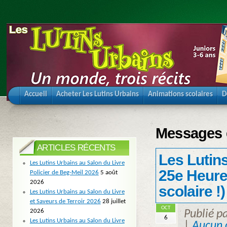
Accueil
Acheter Les Lutins Urbains
Animations scolaires
D
Messages é
ARTICLES RÉCENTS
Les Lutins
Les Lutins Urbains au Salon du Livre
25e Heure 
Policier de Beg-Meil 2026
5 août
2026
scolaire !)
Les Lutins Urbains au Salon du Livre
et Saveurs de Terroir 2026
28 juillet
OCT
2026
Publié p
6
Les Lutins Urbains au Salon du Livre
|
Aucun 