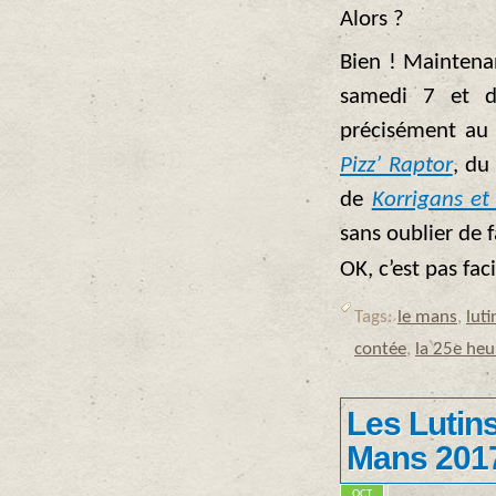
Alors ?
Bien ! Maintenan
samedi 7 et d
précisément au 
Pizz’ Raptor
, du
de
Korrigans et
sans oublier de f
OK, c’est pas fac
Tags:
le mans
,
luti
contée
,
la 25e heu
Les Lutins
Mans 2017 
OCT