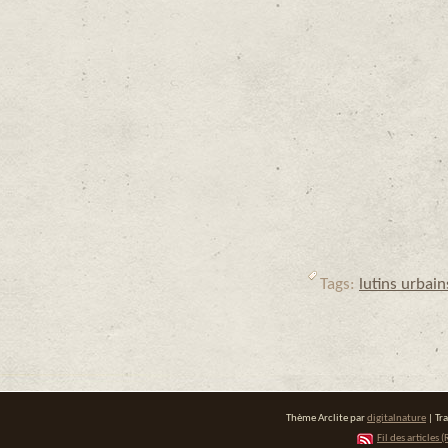
Tags:
lutins urbain
Thème Arclite par
digitalnature
| Tr
Fil des articles (