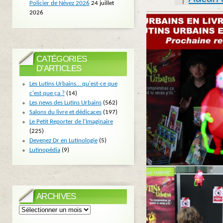
Policier de Névez 2026
24 juillet
2026
CATÉGORIES
D’ARTICLES
Les Lutins Urbains… qu'est-ce que
c'est que ça ?
(14)
Les news des Lutins Urbains
(562)
Salons du livre et dédicaces
(197)
Le Petit Reporter de l'Imaginaire
(225)
Devenez Dr en Lutinologie
(5)
Lutinopédia
(9)
ARCHIVES
Archives