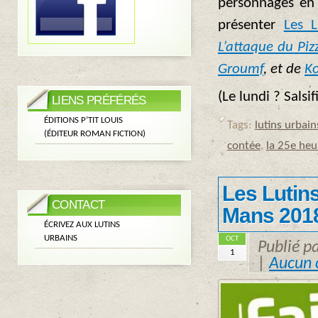
personnages en 
présenter
Les L
L’attaque du Piz
Groumf
, et de
Ko
(Le lundi ? Salsi
LIENS PRÉFÉRÉS
ÉDITIONS P’TIT LOUIS
Tags:
lutins urbain
(ÉDITEUR ROMAN FICTION)
contée
,
la 25e heu
Les Lutins
CONTACT
Mans 2018 
ÉCRIVEZ AUX LUTINS
URBAINS
OCT
Publié p
1
|
Aucun 