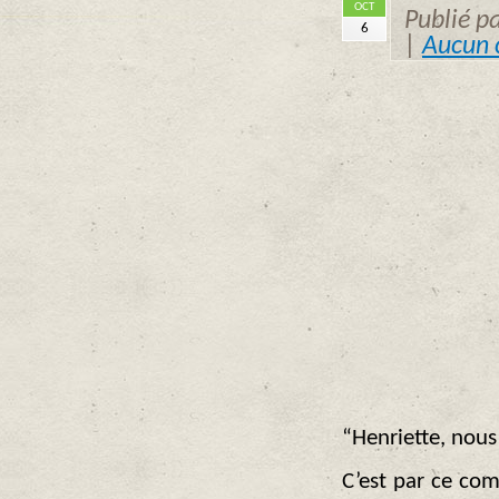
OCT
Publié p
6
|
Aucun 
“Henriette, nous 
C’est par ce c