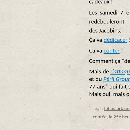
cadeaux !
Les samedi 7 et
redébouleront –
des Jacobins.
Ça va
dédicacer
Ça va
conter
!
Comment ça “de 
Mais de
L’attaqu
et du
Péril Grou
77 ans” qui fait 
Mais oui, mais 
Tags:
lutins urbain
contée
,
la 25e heu