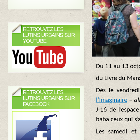
RETROUVEZ LES
LUTINS URBAINS SUR
YOUTUBE
Du 11 au 13 oct
du Livre du Mans
Dès le vendredi
RETROUVEZ LES
LUTINS URBAINS SUR
l’Imaginaire
–
al
FACEBOOK
J-16 de l’espace
baba ceux qui s’
Les samedi et 