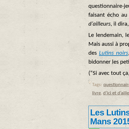
questionnaire-j
faisant écho a
d’ailleurs
, il di
Le lendemain, l
Mais aussi à pr
des
Lutins noirs
bidonner les peti
(“Si avec tout ça
Tags:
questionnair
livre
,
d’ici et d’aill
Les Lutins
Mans 201