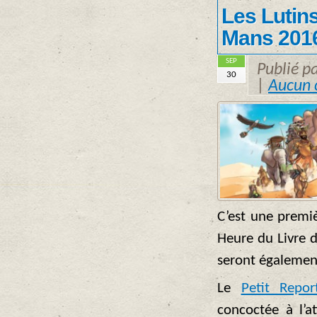
Les Lutins
Mans 2016 
SEP
Publié p
30
|
Aucun 
C’est une premi
Heure du Livre 
seront également
Le
Petit Repor
concoctée à l’a