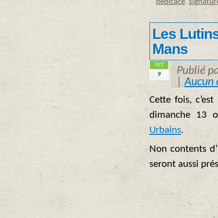
dédicace
,
signatur
Les Lutins
Mans
OCT
Publié p
9
|
Aucun 
Cette fois, c’es
dimanche 13 o
Urbains
.
Non contents d’
seront aussi pré