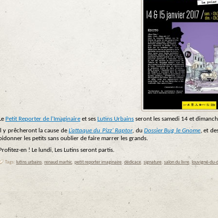
Le
Petit Reporter de l’Imaginaire
et ses
Lutins Urbains
seront les samedi 14 et dimanche
Il y prêcheront la cause de
L’attaque du Pizz’ Raptor
, du
Dossier Bug le Gnome
, et de
bidonner les petits sans oublier de faire marrer les grands.
Profitez-en ! Le lundi, Les Lutins seront partis.
Tags:
lutins urbains
,
renaud marhic
,
petit reporter imaginaire
,
dédicace
,
signature
,
salon du livre
,
louvigné-du-