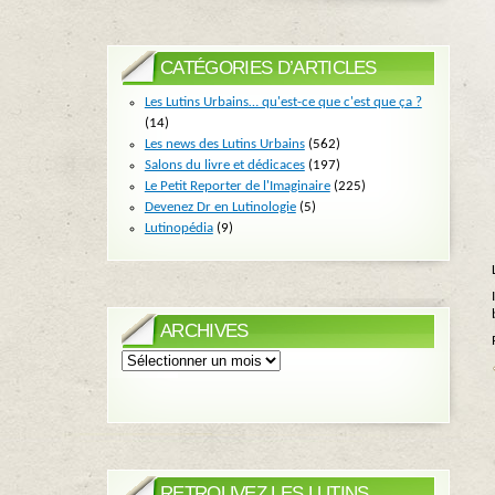
CATÉGORIES D’ARTICLES
Les Lutins Urbains… qu'est-ce que c'est que ça ?
(14)
Les news des Lutins Urbains
(562)
Salons du livre et dédicaces
(197)
Le Petit Reporter de l'Imaginaire
(225)
Devenez Dr en Lutinologie
(5)
Lutinopédia
(9)
ARCHIVES
Archives
RETROUVEZ LES LUTINS